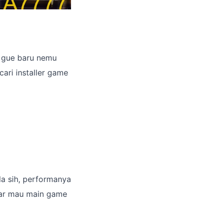
, gue baru nemu
ari installer game
la sih, performanya
dar mau main game