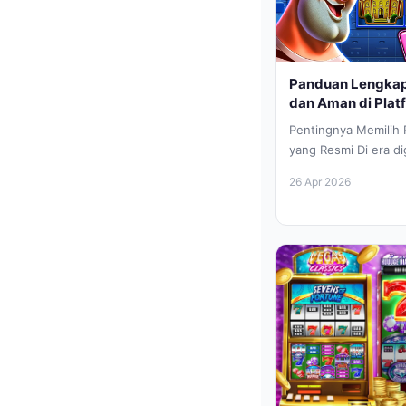
Panduan Lengkap
dan Aman di Plat
Pentingnya Memilih 
yang Resmi Di era d
pesat saat ini, kebu
26 Apr 2026